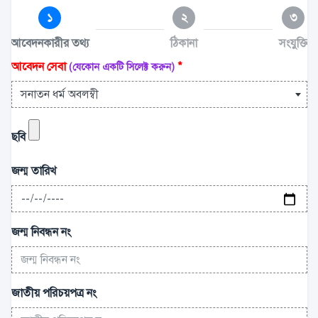
১
২
৩
আবেদনকারীর তথ্য
ঠিকানা
সংযুক্তি
আবেদন সেবা
*
(যেকোন একটি সিলেক্ট করুন)
সনাতন ধর্ম অবলম্বী
ছবি
জন্ম তারিখ
জন্ম নিবন্ধন নং
জাতীয় পরিচয়পত্র নং