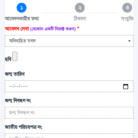
১
২
৩
আবেদনকারীর তথ্য
ঠিকানা
সংযুক্তি
আবেদন সেবা
*
(যেকোন একটি সিলেক্ট করুন)
অবিবাহিত সনদ
ছবি
জন্ম তারিখ
জন্ম নিবন্ধন নং
জাতীয় পরিচয়পত্র নং